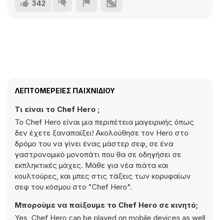
342
ΛΕΠΤΟΜΈΡΕΙΕΣ ΠΑΙΧΝΙΔΙΟΎ
Τι είναι το Chef Hero ;
Το Chef Hero είναι μια περιπέτεια μαγειρικής όπως
δεν έχετε ξαναπαίξει! Ακολούθησε τον Hero στο
δρόμο του να γίνει ένας μάστερ σεφ, σε ένα
γαστρονομικό μονοπάτι που θα σε οδηγήσει σε
εκπληκτικές μάχες. Μάθε για νέα πιάτα και
κουλτούρες, και μπες στις τάξεις των κορυφαίων
σεφ του κόσμου στο "Chef Hero".
Μπορούμε να παίξουμε το Chef Hero σε κινητό;
Yes, Chef Hero can be played on mobile devices as well