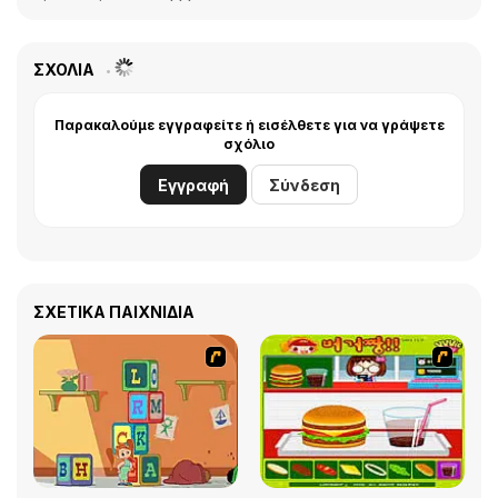
ΣΧΌΛΙΑ
Παρακαλούμε εγγραφείτε ή εισέλθετε για να γράψετε
σχόλιο
Εγγραφή
Σύνδεση
ΣΧΕΤΙΚΆ ΠΑΙΧΝΊΔΙΑ