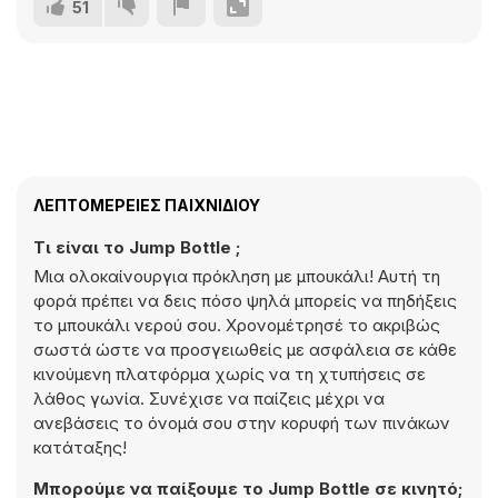
51
ΛΕΠΤΟΜΈΡΕΙΕΣ ΠΑΙΧΝΙΔΙΟΎ
Τι είναι το Jump Bottle ;
Μια ολοκαίνουργια πρόκληση με μπουκάλι! Αυτή τη
φορά πρέπει να δεις πόσο ψηλά μπορείς να πηδήξεις
το μπουκάλι νερού σου. Χρονομέτρησέ το ακριβώς
σωστά ώστε να προσγειωθείς με ασφάλεια σε κάθε
κινούμενη πλατφόρμα χωρίς να τη χτυπήσεις σε
λάθος γωνία. Συνέχισε να παίζεις μέχρι να
ανεβάσεις το όνομά σου στην κορυφή των πινάκων
κατάταξης!
Μπορούμε να παίξουμε το Jump Bottle σε κινητό;