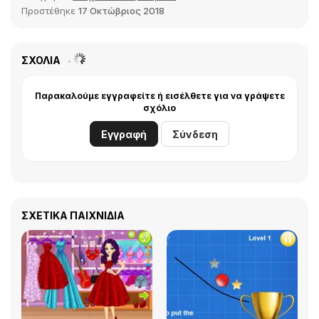
Προστέθηκε
17 Οκτώβριος 2018
ΣΧΌΛΙΑ
Παρακαλούμε εγγραφείτε ή εισέλθετε για να γράψετε
σχόλιο
Εγγραφή
Σύνδεση
ΣΧΕΤΙΚΆ ΠΑΙΧΝΊΔΙΑ