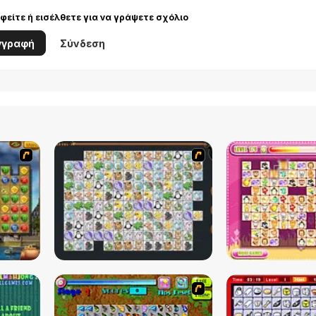
είτε ή εισέλθετε για να γράψετε σχόλιο
γγραφή
Σύνδεση