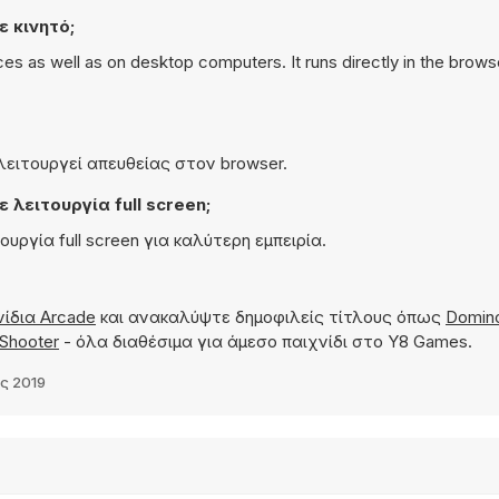
ε κινητό;
es as well as on desktop computers. It runs directly in the brow
 λειτουργεί απευθείας στον browser.
 λειτουργία full screen;
ουργία full screen για καλύτερη εμπειρία.
νίδια Arcade
και ανακαλύψτε δημοφιλείς τίτλους όπως
Domin
 Shooter
- όλα διαθέσιμα για άμεσο παιχνίδι στο Y8 Games.
ς 2019