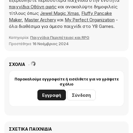
Εξερευνήστε περισσότερα παιχνίδια στην ενότητα
παιχνίδια Οθόνη αφής
και ανακαλύψτε δημοφιλείς
τίτλους όπως
Jewel Magic Xmas
,
Fluffy Pancake
Maker
,
Master Archery
και
My Perfect Organization
-
όλα διαθέσιμα για άμεσο παιχνίδι στο Y8 Games.
Κατηγορία:
Παιχνίδια Περιπέτειας και RPG
Προστέθηκε
16 Νοέμβριος 2024
ΣΧΌΛΙΑ
Παρακαλούμε εγγραφείτε ή εισέλθετε για να γράψετε
σχόλιο
Εγγραφή
Σύνδεση
ΣΧΕΤΙΚΆ ΠΑΙΧΝΊΔΙΑ