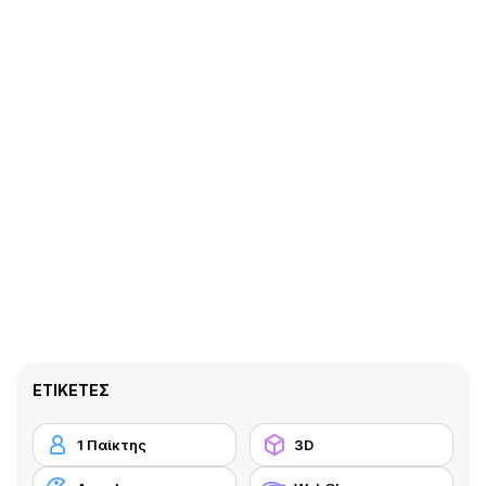
ΕΤΙΚΈΤΕΣ
1 Παίκτης
3D