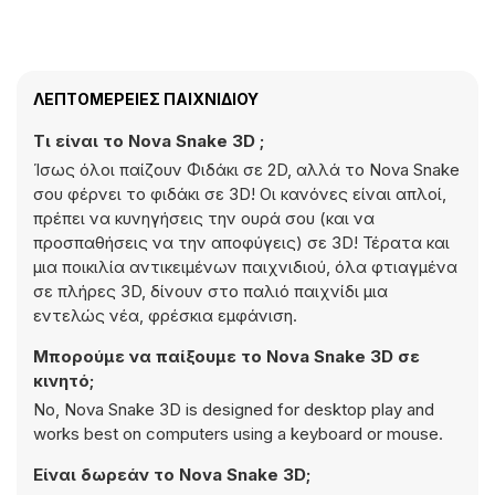
ΛΕΠΤΟΜΈΡΕΙΕΣ ΠΑΙΧΝΙΔΙΟΎ
Τι είναι το Nova Snake 3D ;
Ίσως όλοι παίζουν Φιδάκι σε 2D, αλλά το Nova Snake
σου φέρνει το φιδάκι σε 3D! Οι κανόνες είναι απλοί,
πρέπει να κυνηγήσεις την ουρά σου (και να
προσπαθήσεις να την αποφύγεις) σε 3D! Τέρατα και
μια ποικιλία αντικειμένων παιχνιδιού, όλα φτιαγμένα
σε πλήρες 3D, δίνουν στο παλιό παιχνίδι μια
εντελώς νέα, φρέσκια εμφάνιση.
Μπορούμε να παίξουμε το Nova Snake 3D σε
κινητό;
No, Nova Snake 3D is designed for desktop play and
works best on computers using a keyboard or mouse.
Είναι δωρεάν το Nova Snake 3D;