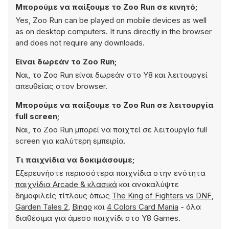
Μπορούμε να παίξουμε το Zoo Run σε κινητό;
Yes, Zoo Run can be played on mobile devices as well
as on desktop computers. It runs directly in the browser
and does not require any downloads.
Είναι δωρεάν το Zoo Run;
Ναι, το Zoo Run είναι δωρεάν στο Y8 και λειτουργεί
απευθείας στον browser.
Μπορούμε να παίξουμε το Zoo Run σε λειτουργία
full screen;
Ναι, το Zoo Run μπορεί να παιχτεί σε λειτουργία full
screen για καλύτερη εμπειρία.
Τι παιχνίδια να δοκιμάσουμε;
Εξερευνήστε περισσότερα παιχνίδια στην ενότητα
παιχνίδια Arcade & κλασικά
και ανακαλύψτε
δημοφιλείς τίτλους όπως
The King of Fighters vs DNF
,
Garden Tales 2
,
Bingo
και
4 Colors Card Mania
- όλα
διαθέσιμα για άμεσο παιχνίδι στο Y8 Games.