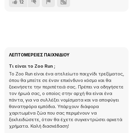
12
ΛΕΠΤΟΜΈΡΕΙΕΣ ΠΑΙΧΝΙΔΙΟΎ
Τι είναι το Zoo Run ;
Το Zoo Run είναι ένα ατελείωτο παιχνίδι τρεξίματος,
όπου θα μπείτε σε έναν επικίνδυνο κόσμο και θα
ξεκινήσετε την περιπέτειά σας. Πρέπει να οδηγήσετε
τον ήρωά σας, ο οποίος στην αρχή θα είναι ένα
πάντα, για να συλλέξει νομίσματα και να αποφύγει
θανατηφόρα εμπόδια. Υπάρχουν διάφορα
χαριτωμένα ζώα που σας περιμένουν να
ξεκλειδώσετε, όταν θα έχετε συγκεντρώσει αρκετά
χρήματα. Καλή διασκέδαση!